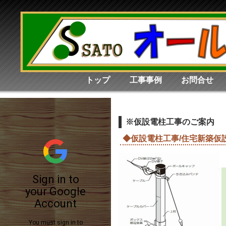
トップ
工事事例
お問合せ
※仮設電柱工事のご案内
◆仮設電柱工事/住宅新築仮