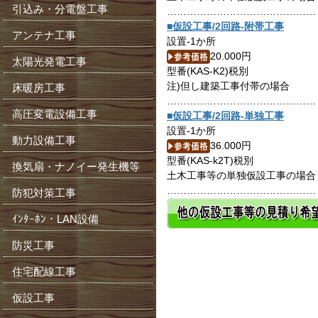
引込み・分電盤工事
………………………………………
■仮設工事/2回路-附帯工事
アンテナ工事
設置-1か所
20.000円
太陽光発電工事
型番(KAS-K2)税別
注)但し建築工事付帯の場合
床暖房工事
………………………………………
高圧変電設備工事
■仮設工事/2回路-単独工事
設置-1か所
動力設備工事
36.000円
型番(KAS-k2T)税別
換気扇・ナノイー発生機等
土木工事等の単独仮設工事の場合
………………………………………
防犯対策工事
ｲﾝﾀｰﾎﾝ・LAN設備
防災工事
住宅配線工事
仮設工事