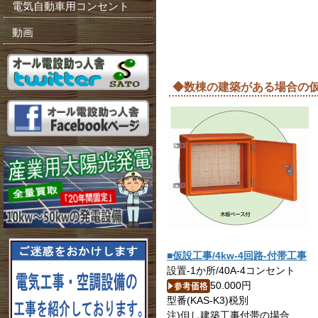
電気自動車用コンセント
動画
◆数棟の建築がある場合の
■仮設工事/4kw-4回路-付帯工事
設置-1か所/40A-4コンセント
50.000円
型番(KAS-K3)税別
注)但し建築工事付帯の場合