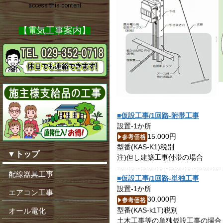
【電気工事案内】
■仮設工事/1回路-附帯工事
設置-1か所
15.000円
型番(KAS-K1)税別
▼トップ
注)但し建築工事付帯の場合
………………………………………
配線器具工事
■仮設工事/1回路-単独工事
設置-1か所
エアコン工事
30.000円
型番(KAS-k1T)税別
オール電化
土木工事等の単独仮設工事の場合