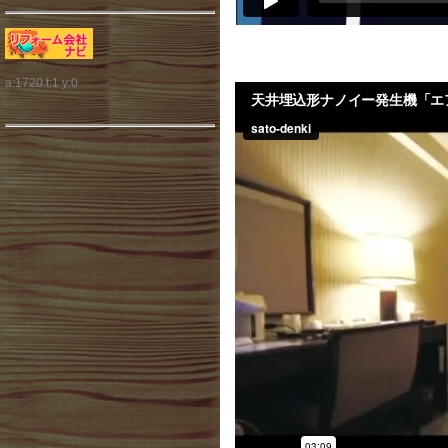
a:1720 t:1 y:0