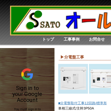
トップ
工事事例
お問合せ
▶分電盤工事
■分電盤取付工事12回路/標準形
単相三線式/主幹3P50A