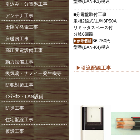
型番(BAN-K3)税込
引込み・分電盤工事
………………………………
■分電盤取付工事
アンテナ工事
単相2線式/主幹3P50A
太陽光発電工事
リミッタスペース付
分岐6回路
床暖房工事
36.750円
型番(BAN-K4)税込
高圧変電設備工事
………………………………
動力設備工事
▶引込配線工事
換気扇・ナノイー発生機等
防犯対策工事
ｲﾝﾀｰﾎﾝ・LAN設備
防災工事
住宅配線工事
仮設工事