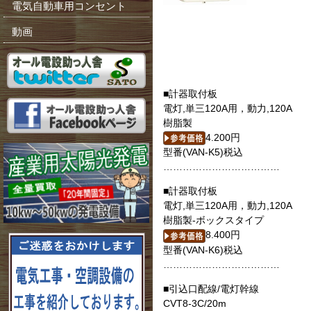
電気自動車用コンセント
動画
■計器取付板
電灯,単三120A用，動力,120A
樹脂製
4.200円
型番(VAN-K5)税込
………………………………
■計器取付板
電灯,単三120A用，動力,120A
樹脂製-ボックスタイプ
8.400円
型番(VAN-K6)税込
………………………………
■引込口配線/電灯幹線
CVT8-3C/20m