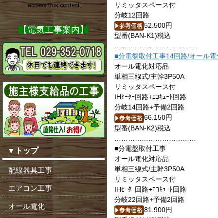
リミッタスペース付
分岐12回路
52.500円
【電気工事案内】
型番(BAN-K1)税込
………………………………
■分電盤取付工事14回路/オール電
オール電化対応品
単相三線式/主幹3P50A
リミッタスペース付
IHﾋｰﾀｰ回路+ｴｺｷｭｰﾄ回路
分岐14回路+予備2回路
66.150円
型番(BAN-K2)税込
………………………………
■分電盤取付工事
▼トップ
オール電化対応品
単相三線式/主幹3P50A
配線器具工事
リミッタスペース付
エアコン工事
IHﾋｰﾀｰ回路+ｴｺｷｭｰﾄ回路
分岐22回路+予備2回路
オール電化
81.900円